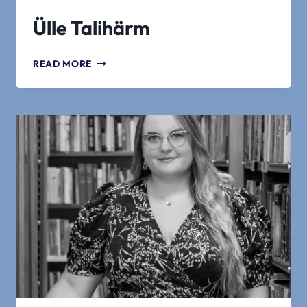
Ülle Talihärm
ÜLLE
READ MORE
TALIHÄRM