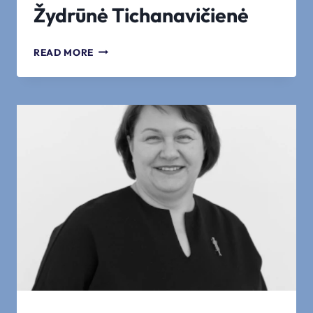
Žydrūnė Tichanavičienė
ŽYDRŪNĖ
READ MORE
TICHANAVIČIENĖ