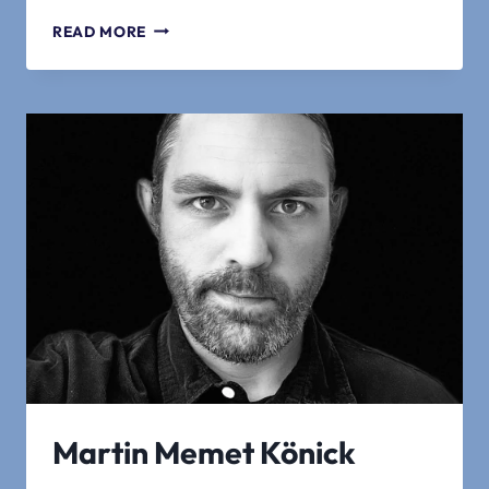
RASA
READ MORE
GOŠTAUTAITĖ
Martin Memet Könick